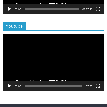
00:00
01:27:20
Youtube
Lecteur
vidéo
00:00
57:23