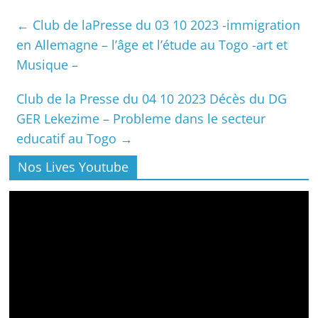
←
Club de laPresse du 03 10 2023 -immigration
en Allemagne – l’âge et l’étude au Togo -art et
Musique –
Club de la Presse du 04 10 2023 Décès du DG
GER Lekezime – Probleme dans le secteur
educatif au Togo
→
Nos Lives Youtube
Lecteur
vidéo