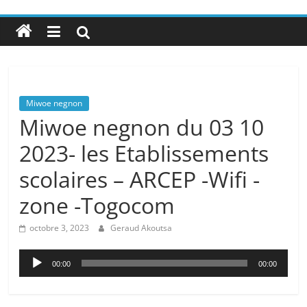
Miwoe negnon
Miwoe negnon du 03 10
2023- les Etablissements
scolaires – ARCEP -Wifi -
zone -Togocom
octobre 3, 2023
Geraud Akoutsa
Lecteur
00:00
00:00
audio