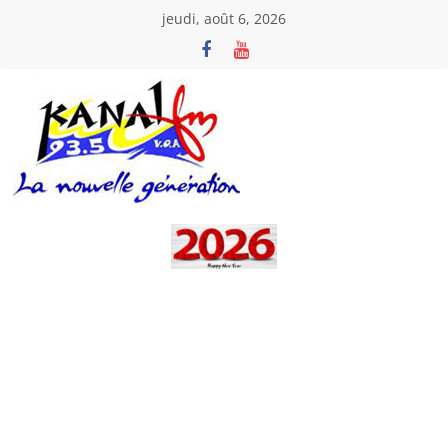
Passer
jeudi, août 6, 2026
au
contenu
Kanal
Fm
La
Nouvelle
Génération