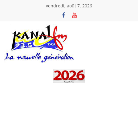
Passer
vendredi, août 7, 2026
au
contenu
Kanal
Fm
La
Nouvelle
Génération