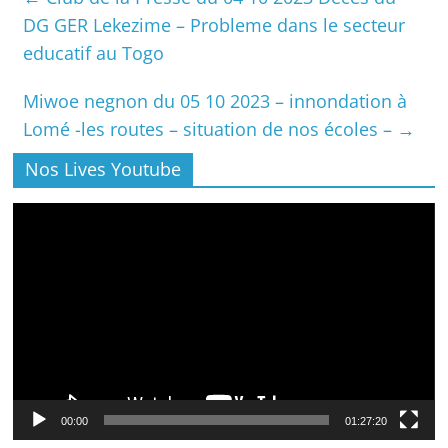
DG GER Lekezime – Probleme dans le secteur
educatif au Togo
Miwoe negnon du 05 10 2023 – innondation à
Lomé -les routes – situation de nos écoles –
→
Nos Lives Youtube
Lecteur
vidéo
00:00
01:27:20