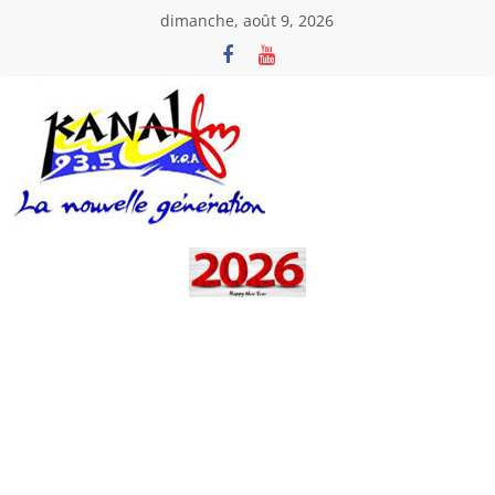
Passer
dimanche, août 9, 2026
au
contenu
Kanal
Fm
La
Nouvelle
Génération