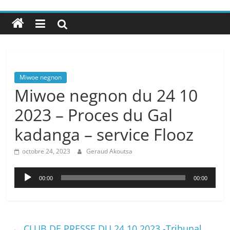
Miwoe negnon
Miwoe negnon du 24 10
2023 – Proces du Gal
kadanga – service Flooz
octobre 24, 2023
Geraud Akoutsa
Lecteur
00:00
00:00
audio
←
CLUB DE PRESSE DU 24 10 2023 -Tribunal