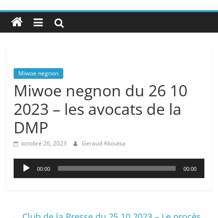
Miwoe negnon
Miwoe negnon du 26 10
2023 – les avocats de la
DMP
octobre 26, 2023
Geraud Akoutsa
Lecteur
00:00
00:00
audio
←
Club de la Presse du 25 10 2023 – Le procès