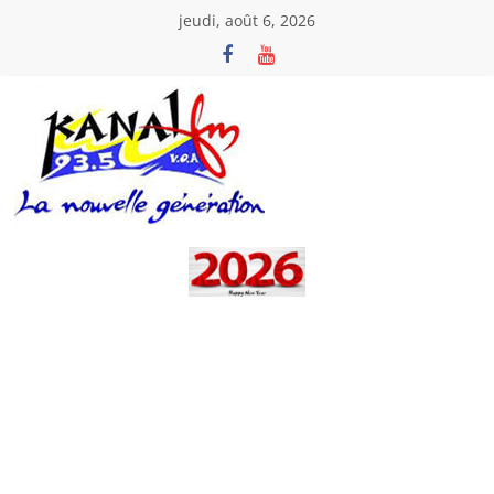
Passer
jeudi, août 6, 2026
au
contenu
Kanal
Fm
La
Nouvelle
Génération