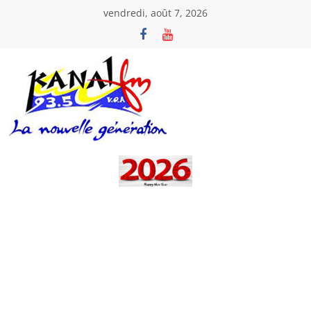
Passer
vendredi, août 7, 2026
au
contenu
Kanal
Fm
La
Nouvelle
Génération