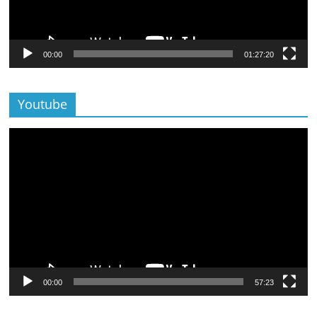
00:00
01:27:20
Youtube
Lecteur
vidéo
00:00
57:23