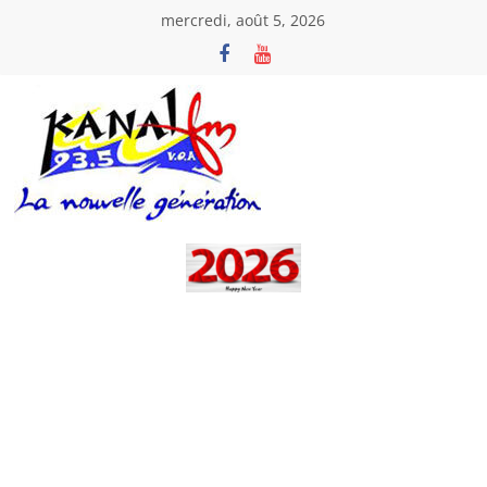
Passer
mercredi, août 5, 2026
au
contenu
Kanal
Fm
La
Nouvelle
Génération