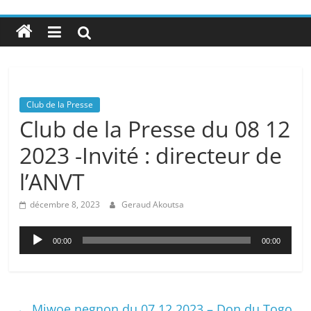
Club de la Presse
Club de la Presse du 08 12
2023 -Invité : directeur de
l’ANVT
décembre 8, 2023
Geraud Akoutsa
Lecteur
00:00
00:00
audio
←
Miwoe negnon du 07 12 2023 – Don du Togo