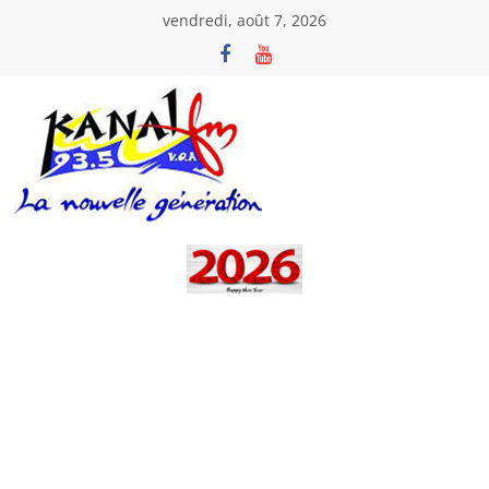
Passer
vendredi, août 7, 2026
au
contenu
Kanal
Fm
La
Nouvelle
Génération