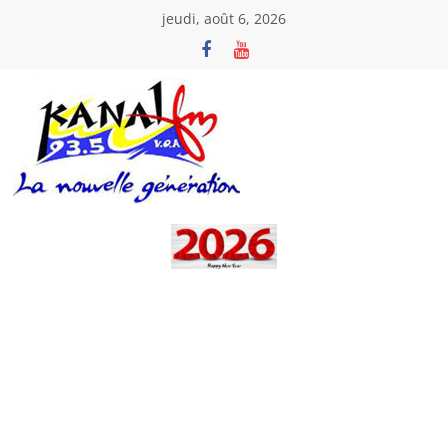
Passer
jeudi, août 6, 2026
au
contenu
Kanal
Fm
La
Nouvelle
Génération