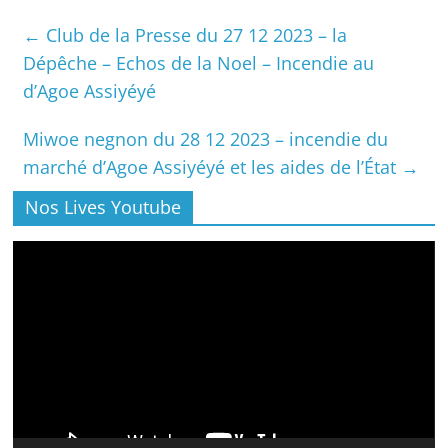
←
Club de la Presse du 27 12 2023 – la
Dépêche – Echos de la Noel – Incendie au
d’Agoe Assiyéyé
Miwoe negnon du 28 12 2023 – incendie du
marché d’Agoe Assiyéyé et les aides de l’État
→
Nos Lives Youtube
Lecteur
vidéo