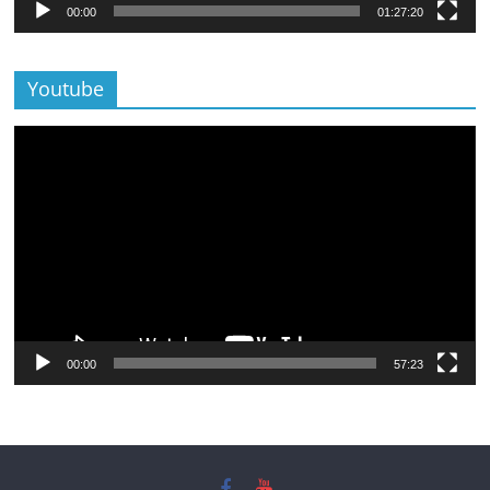
00:00
01:27:20
Youtube
Lecteur
vidéo
00:00
57:23