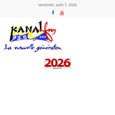
Passer
vendredi, août 7, 2026
au
contenu
Kanal
Fm
La
Nouvelle
Génération