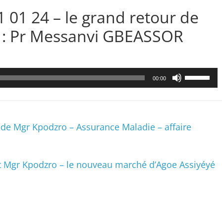
1 01 24 – le grand retour de
s : Pr Messanvi GBEASSOR
Utilisez
00:00
les
flèches
haut/bas
pour
 de Mgr Kpodzro – Assurance Maladie – affaire
augmenter
ou
diminuer
t Mgr Kpodzro – le nouveau marché d’Agoe Assiyéyé
le
volume.