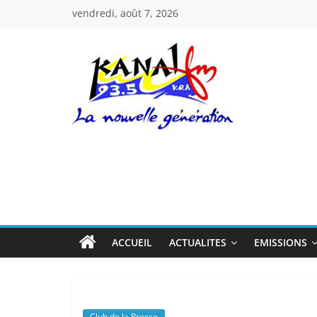
Passer
vendredi, août 7, 2026
au
contenu
Kanal
Fm
La
Nouvelle
Génération
ACCUEIL
ACTUALITES
EMISSIONS
Club de la Presse