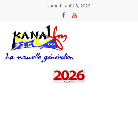
Passer
samedi, août 8, 2026
au
contenu
Kanal
Fm
La
Nouvelle
Génération