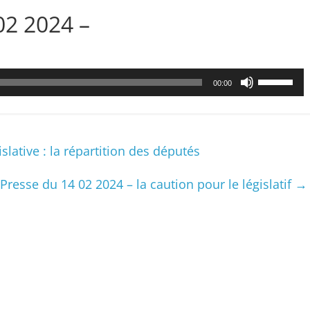
2 2024 –
Utilisez
00:00
les
flèches
haut/bas
pour
slative : la répartition des députés
augmenter
ou
 Presse du 14 02 2024 – la caution pour le législatif
→
diminuer
le
volume.