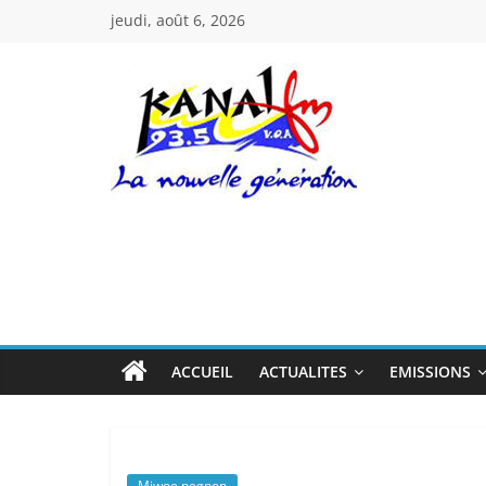
Passer
jeudi, août 6, 2026
au
contenu
Kanal
Fm
La
Nouvelle
Génération
ACCUEIL
ACTUALITES
EMISSIONS
Miwoe negnon