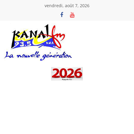
Passer
vendredi, août 7, 2026
au
contenu
Kanal
Fm
La
Nouvelle
Génération