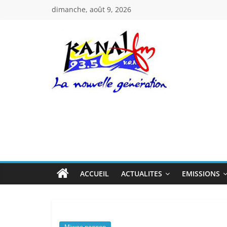
Passer
dimanche, août 9, 2026
au
contenu
Kanal
Fm
La
Nouvelle
Génération
ACCUEIL
ACTUALITES
EMISSIONS
Miwoe negnon