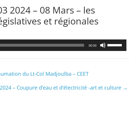
 2024 – 08 Mars – les
gislatives et régionales
Utilisez
00:00
les
flèches
haut/bas
pour
humation du Lt-Col Madjoulba – CEET
augmenter
ou
2024 – Coupure d’eau et d’électricité -art et culture
→
diminuer
le
volume.