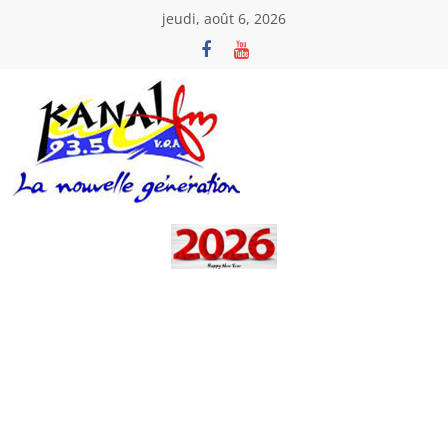
Passer
jeudi, août 6, 2026
au
contenu
Kanal
Fm
La
Nouvelle
Génération