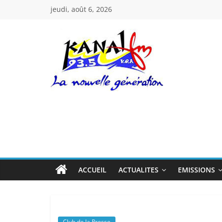
Passer
jeudi, août 6, 2026
au
contenu
Kanal
Fm
La
Nouvelle
Génération
ACCUEIL
ACTUALITES
EMISSIONS
Club de la Presse