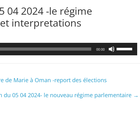
5 04 2024 -le régime
et interpretations
Utilisez
00:00
les
flèches
haut/bas
pour
e de Marie à Oman -report des élections
augmenter
ou
 du 05 04 2024- le nouveau régime parlementaire
→
diminuer
le
volume.