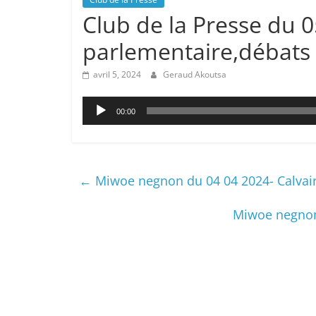
Club de la Presse du 0
parlementaire,débats 
avril 5, 2024
Geraud Akoutsa
Lecteur
00:00
audio
←
Miwoe negnon du 04 04 2024- Calvair
Miwoe negnon