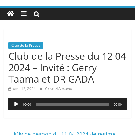
Club de la Presse
Club de la Presse du 12 04
2024 – Invité : Gerry
Taama et DR GADA
avril 12, 2024
Geraud Akoutsa
Lecteur
00:00
00:00
audio
←
Miwoe negnon du 11 04 2024 -le regime