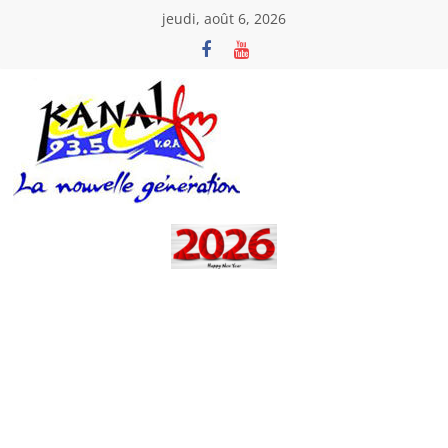
Passer
jeudi, août 6, 2026
au
contenu
Kanal
Fm
La
Nouvelle
Génération