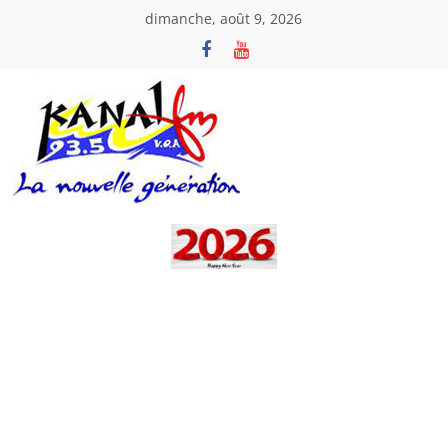
Passer
dimanche, août 9, 2026
au
contenu
Kanal
Fm
La
Nouvelle
Génération