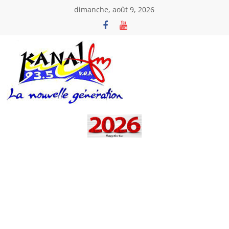
Passer
dimanche, août 9, 2026
au
contenu
Kanal
Fm
La
Nouvelle
Génération