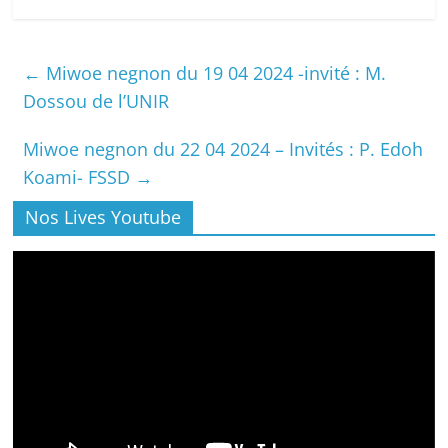
←
Miwoe negnon du 19 04 2024 -invité : M.
Dossou de l’UNIR
Miwoe negnon du 22 04 2024 – Invités : P. Edoh
Koami- FSSD
→
Nos Lives Youtube
Lecteur
vidéo