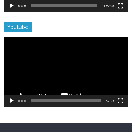
00:00
01:27:20
Youtube
Lecteur
vidéo
00:00
57:23