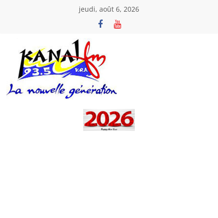
Passer
jeudi, août 6, 2026
au
contenu
Kanal
Fm
La
Nouvelle
Génération