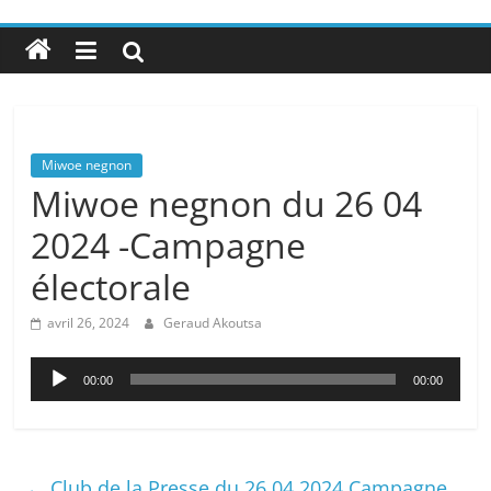
Miwoe negnon
Miwoe negnon du 26 04
2024 -Campagne
électorale
avril 26, 2024
Geraud Akoutsa
Lecteur
00:00
00:00
audio
←
Club de la Presse du 26 04 2024 Campagne