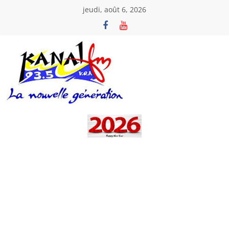
Passer
jeudi, août 6, 2026
au
contenu
Kanal
Fm
La
Nouvelle
Génération