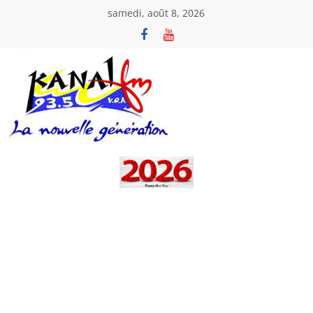
Passer
samedi, août 8, 2026
au
contenu
Kanal
Fm
La
Nouvelle
Génération