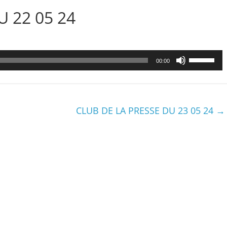
U 22 05 24
Utilisez
00:00
les
flèches
haut/bas
pour
CLUB DE LA PRESSE DU 23 05 24
→
augmenter
ou
diminuer
le
volume.