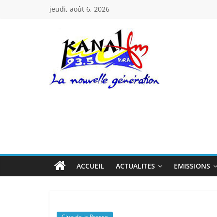
Passer
jeudi, août 6, 2026
au
contenu
Kanal
Fm
La
Nouvelle
Génération
ACCUEIL
ACTUALITES
EMISSIONS
Club de la Presse