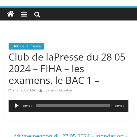
Club de la Presse
Club de laPresse du 28 05
2024 – FIHA – les
examens, le BAC 1 –
mai 28, 2024
Geraud Akoutsa
Lecteur
00:00
00:00
audio
←
Miwoe negnon du 27 05 2024 – Inondation –