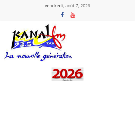
Passer
vendredi, août 7, 2026
au
contenu
Kanal
Fm
La
Nouvelle
Génération