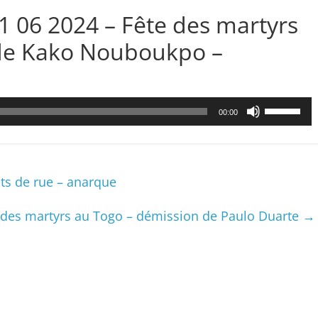
1 06 2024 – Fête des martyrs
de Kako Nouboukpo –
Utilisez
00:00
les
flèches
haut/bas
pour
ts de rue – anarque
augmenter
ou
 des martyrs au Togo – démission de Paulo Duarte
→
diminuer
le
volume.