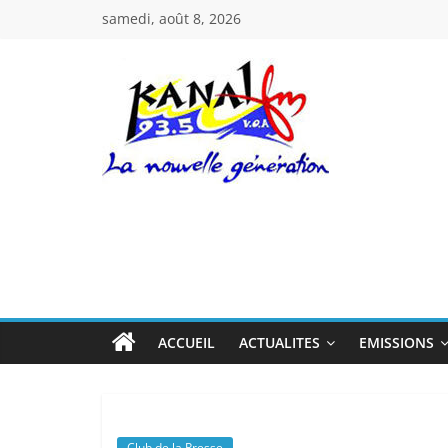
Passer
samedi, août 8, 2026
au
contenu
Kanal
Fm
La
Nouvelle
Génération
ACCUEIL
ACTUALITES
EMISSIONS
Club de la Presse