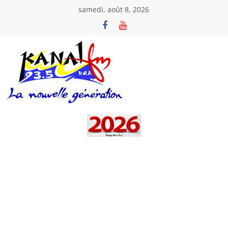
Passer
samedi, août 8, 2026
au
contenu
Kanal
Fm
La
Nouvelle
Génération