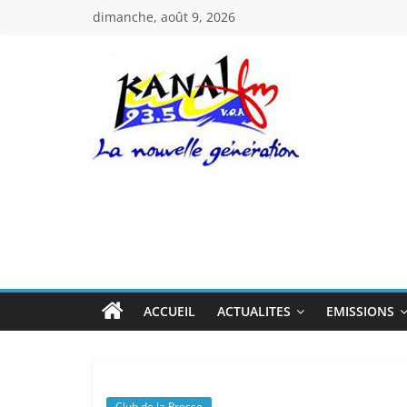
Passer
dimanche, août 9, 2026
au
contenu
Kanal
Fm
La
Nouvelle
Génération
ACCUEIL
ACTUALITES
EMISSIONS
Club de la Presse