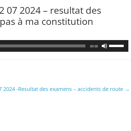
2 07 2024 – resultat des
pas à ma constitution
Utilisez
00:00
les
flèches
haut/bas
pour
augmenter
ou
 2024 -Resultat des examens – accidents de route
→
diminuer
le
volume.