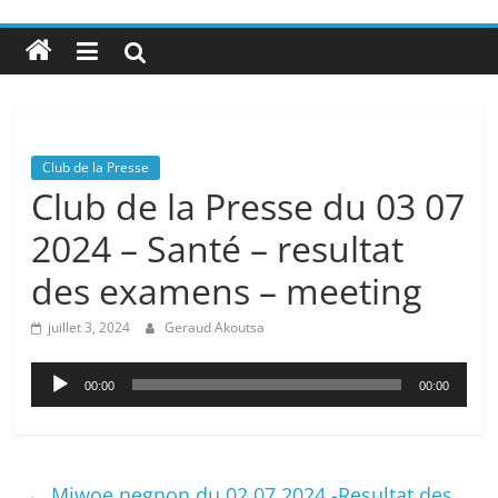
Club de la Presse
Club de la Presse du 03 07
2024 – Santé – resultat
des examens – meeting
juillet 3, 2024
Geraud Akoutsa
Lecteur
00:00
00:00
audio
←
Miwoe negnon du 02 07 2024 -Resultat des