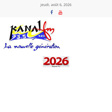
Passer
jeudi, août 6, 2026
au
contenu
Kanal
Fm
La
Nouvelle
Génération