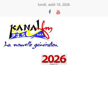
Passer
lundi, août 10, 2026
au
contenu
Kanal
Fm
La
Nouvelle
Génération