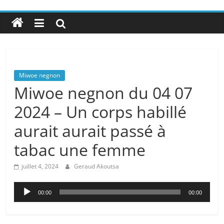
Miwoe negnon
Miwoe negnon du 04 07
2024 – Un corps habillé
aurait aurait passé à
tabac une femme
juillet 4, 2024
Geraud Akoutsa
Lecteur
00:00
00:00
audio