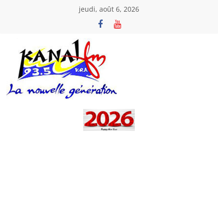
Passer
jeudi, août 6, 2026
au
contenu
Kanal
Fm
La
Nouvelle
Génération