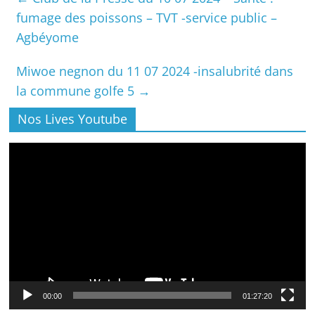
fumage des poissons – TVT -service public –
Agbéyome
Miwoe negnon du 11 07 2024 -insalubrité dans
la commune golfe 5
→
Nos Lives Youtube
Lecteur
vidéo
00:00
01:27:20