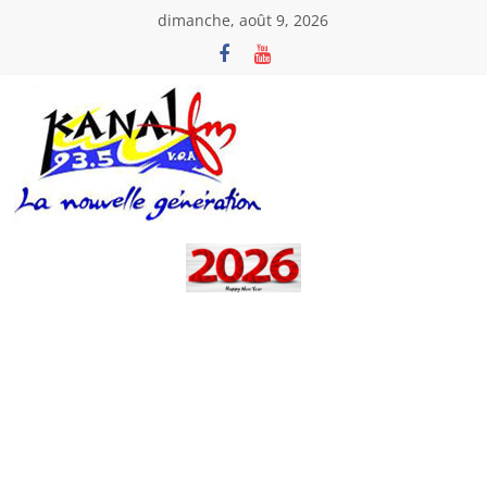
Passer
dimanche, août 9, 2026
au
contenu
Kanal
Fm
La
Nouvelle
Génération