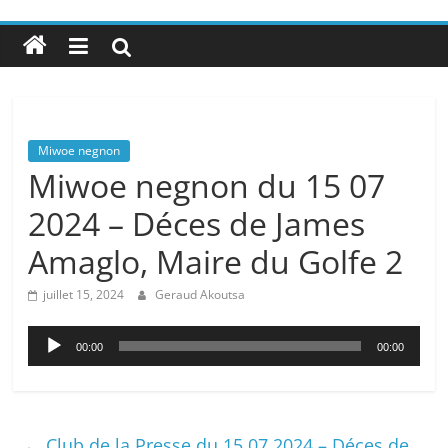
Miwoe negnon
Miwoe negnon du 15 07
2024 – Déces de James
Amaglo, Maire du Golfe 2
juillet 15, 2024
Geraud Akoutsa
Lecteur
00:00
00:00
audio
←
Club de la Presse du 15 07 2024 – Déces de