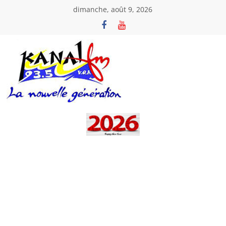
Passer
dimanche, août 9, 2026
au
contenu
Kanal
Fm
La
Nouvelle
Génération