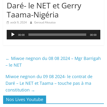
Daré- le NET et Gerry
Taama-Nigéria
août 9, 2024
Geraud Akoutsa
Lecteur
00:00
00:00
audio
←
Miwoe negnon du 08 08 2024 – Mgr Barrigah
– le NET
Miwoe negnon du 09 08 2024- le contrat de
Daré – Le NET et Taama – touche pas à ma
constitution
→
Nos Lives Youtube