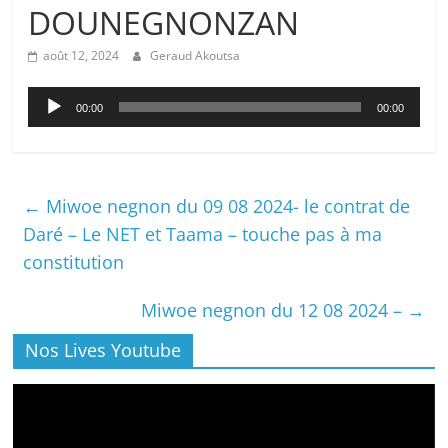
DOUNEGNONZAN
août 12, 2024
Geraud Akoutsa
Lecteur
00:00
00:00
audio
←
Miwoe negnon du 09 08 2024- le contrat de
Daré – Le NET et Taama – touche pas à ma
constitution
Miwoe negnon du 12 08 2024 –
→
Nos Lives Youtube
Lecteur
vidéo