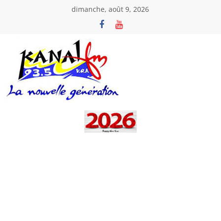
Passer
dimanche, août 9, 2026
au
contenu
Kanal
Fm
La
Nouvelle
Génération