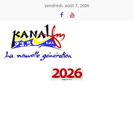
Passer
vendredi, août 7, 2026
au
contenu
Kanal
Fm
La
Nouvelle
Génération