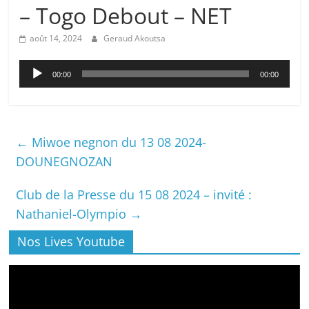
– Togo Debout – NET
août 14, 2024
Geraud Akoutsa
Lecteur
00:00
00:00
audio
←
Miwoe negnon du 13 08 2024-
DOUNEGNOZAN
Club de la Presse du 15 08 2024 – invité :
Nathaniel-Olympio
→
Nos Lives Youtube
Lecteur
vidéo