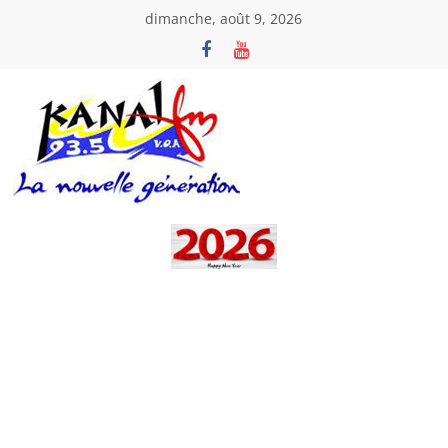
Passer
dimanche, août 9, 2026
au
contenu
Kanal
Fm
La
Nouvelle
Génération