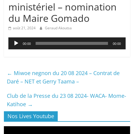
ministériel – nomination
du Maire Gomado
août 21, 2024
Geraud Akoutsa
Lecteur
00:00
00:00
audio
←
Miwoe negnon du 20 08 2024 – Contrat de
Daré – NET et Gerry Taama –
Club de la Presse du 23 08 2024- WACA- Mome-
Katihoe
→
Nos Lives Youtube
Lecteur