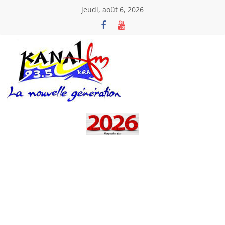
Passer
jeudi, août 6, 2026
au
contenu
Kanal
Fm
La
Nouvelle
Génération