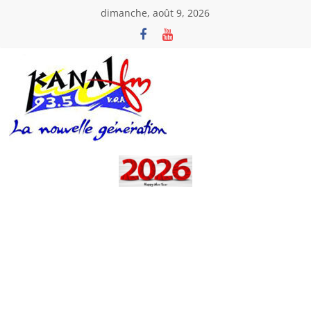
Passer
dimanche, août 9, 2026
au
contenu
Kanal
Fm
La
Nouvelle
Génération