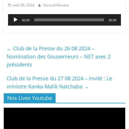
août 26, 2024
Geraud Akoutsa
Lecteur
00:00
00:00
audio
←
Club de la Presse du 26 08 2024 –
Nomination des Gouverneurs – NET avec 2
présidents
Club de la Presse du 27 08 2024 – Invité : Le
ministre Kanka-Malik Natchaba
→
Nos Lives Youtube
Lecteur
vidéo