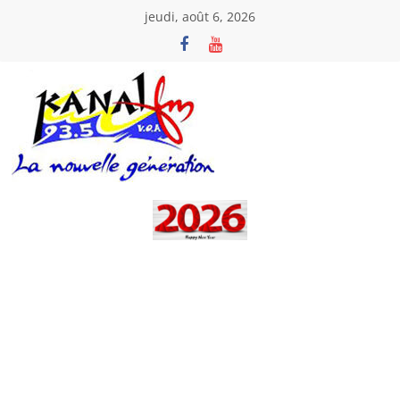
Passer
jeudi, août 6, 2026
au
contenu
Kanal
Fm
La
Nouvelle
Génération