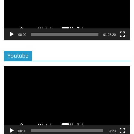
00:00
01:27:20
Youtube
Lecteur
vidéo
00:00
57:23