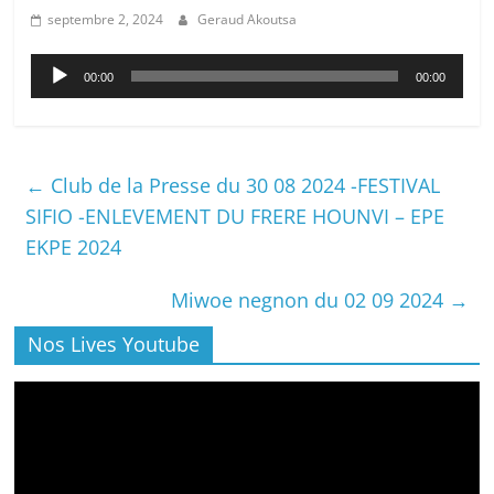
septembre 2, 2024
Geraud Akoutsa
Lecteur
00:00
00:00
audio
←
Club de la Presse du 30 08 2024 -FESTIVAL
SIFIO -ENLEVEMENT DU FRERE HOUNVI – EPE
EKPE 2024
Miwoe negnon du 02 09 2024
→
Nos Lives Youtube
Lecteur
vidéo