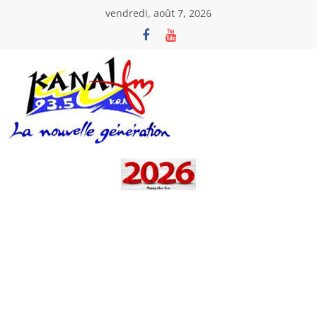
Passer
vendredi, août 7, 2026
au
contenu
Kanal
Fm
La
Nouvelle
Génération