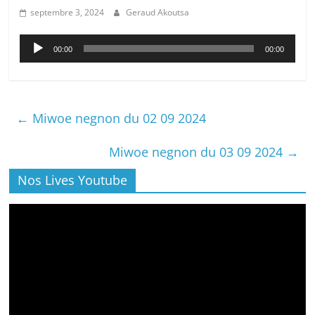
septembre 3, 2024
Geraud Akoutsa
Lecteur
00:00
00:00
audio
←
Miwoe negnon du 02 09 2024
Miwoe negnon du 03 09 2024
→
Nos Lives Youtube
Lecteur
vidéo