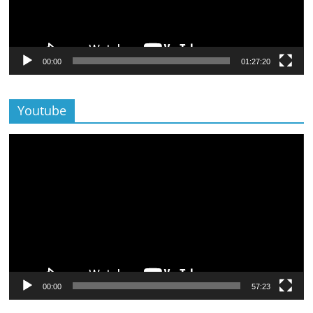
00:00
01:27:20
Youtube
Lecteur
vidéo
00:00
57:23