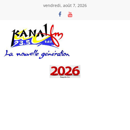
Passer
vendredi, août 7, 2026
au
contenu
Kanal
Fm
La
Nouvelle
Génération