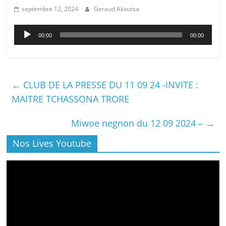
septembre 12, 2024
Geraud Akoutsa
Lecteur
00:00
00:00
audio
←
CLUB DE LA PRESSE DU 11 09 24 -INVITE :
MAITRE TCHASSONA TRORE
Miwoe negnon du 12 09 2024 –
→
Nos Lives Youtube
Lecteur
vidéo