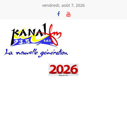
Passer
vendredi, août 7, 2026
au
contenu
Kanal
Fm
La
Nouvelle
Génération