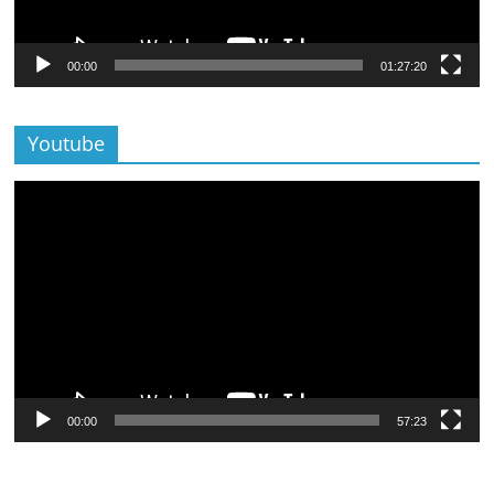
00:00
01:27:20
Youtube
Lecteur
vidéo
00:00
57:23