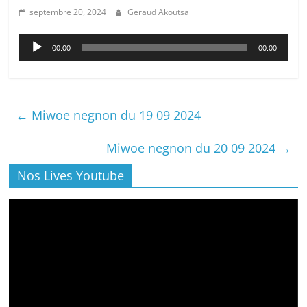
septembre 20, 2024
Geraud Akoutsa
Lecteur
00:00
00:00
audio
←
Miwoe negnon du 19 09 2024
Miwoe negnon du 20 09 2024
→
Nos Lives Youtube
Lecteur
vidéo