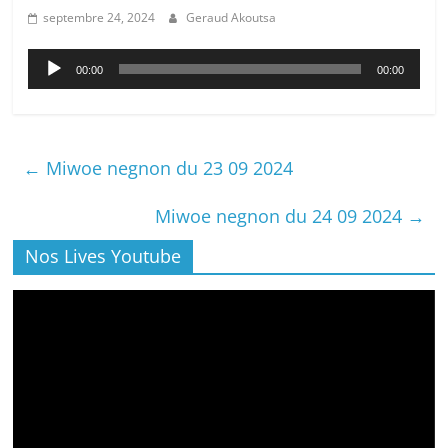
septembre 24, 2024
Geraud Akoutsa
Lecteur
00:00
00:00
audio
←
Miwoe negnon du 23 09 2024
Miwoe negnon du 24 09 2024
→
Nos Lives Youtube
Lecteur
vidéo