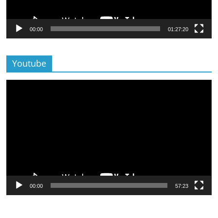
00:00
01:27:20
Youtube
Lecteur
vidéo
00:00
57:23