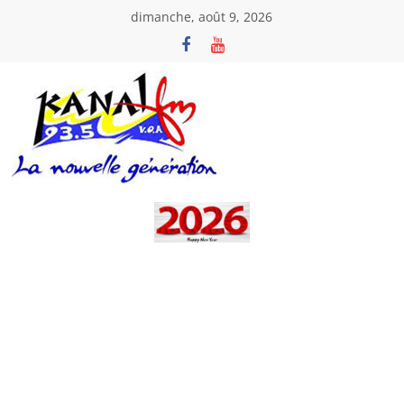
Passer
dimanche, août 9, 2026
au
contenu
Kanal
Fm
La
Nouvelle
Génération