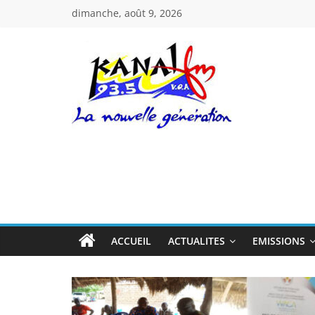
Passer
dimanche, août 9, 2026
au
contenu
Kanal
Fm
La
Nouvelle
Génération
ACCUEIL
ACTUALITES
EMISSIONS