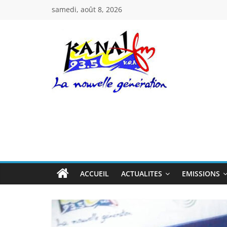
Passer
samedi, août 8, 2026
au
contenu
Kanal
Fm
La
Nouvelle
Génération
ACCUEIL
ACTUALITES
EMISSIONS