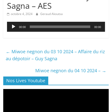
Sagna – AES
octobre 4, 2024
Geraud Akoutsa
Lecteur
00:00
00:00
audio
←
Miwoe negnon du 03 10 2024 – Affaire du riz
au dépotoir – Guy Sagna
Miwoe negnon du 04 10 2024 –
→
Nos Lives Youtube
Lecteur
vidéo