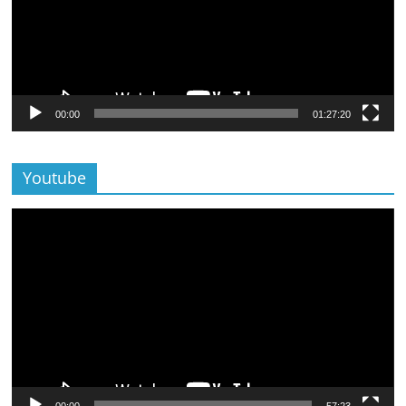
00:00
01:27:20
Youtube
Lecteur
vidéo
00:00
57:23