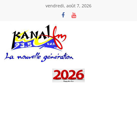
Passer
vendredi, août 7, 2026
au
contenu
Kanal
Fm
La
Nouvelle
Génération