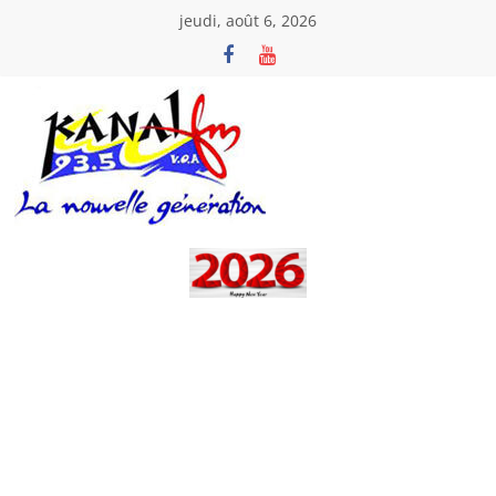
Passer
jeudi, août 6, 2026
au
contenu
Kanal
Fm
La
Nouvelle
Génération