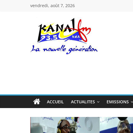
Passer
vendredi, août 7, 2026
au
contenu
Kanal
Fm
La
Nouvelle
Génération
ACCUEIL
ACTUALITES
EMISSIONS