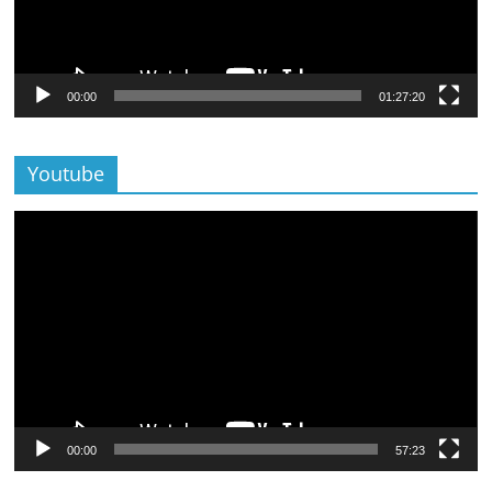
00:00
01:27:20
Youtube
Lecteur
vidéo
00:00
57:23