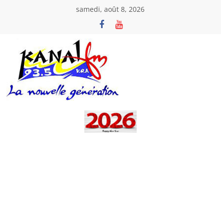
Passer
samedi, août 8, 2026
au
contenu
Kanal
Fm
La
Nouvelle
Génération