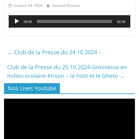
octobre 24, 2024
Geraud Akoutsa
Lecteur
00:00
00:00
audio
←
Club de la Presse du 24 10 2024 –
Club de la Presse du 25 10 2024-Grossesse en
milieu scolaire-Prison – le Foot et le Gheto
→
Nos Lives Youtube
Lecteur
vidéo