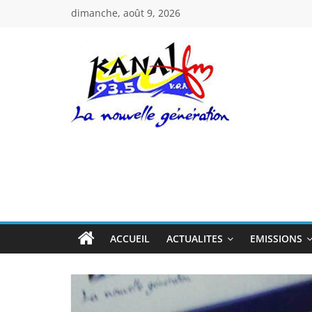
Passer
dimanche, août 9, 2026
au
contenu
Kanal
Fm
La
Nouvelle
Génération
ACCUEIL
ACTUALITES
EMISSIONS