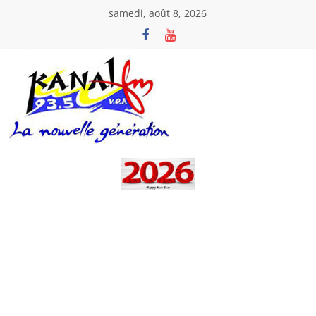
Passer
samedi, août 8, 2026
au
contenu
Kanal
Fm
La
Nouvelle
Génération