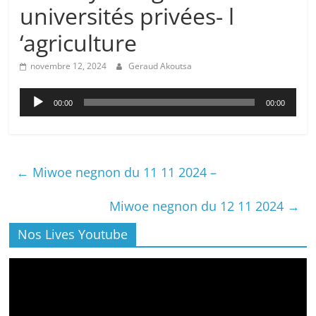
universités privées- l
‘agriculture
novembre 12, 2024
Geraud Akoutsa
Lecteur
00:00
00:00
audio
←
Miwoe negnon du 11 11 2024 –
Miwoe negnon du 12 11 2024
→
Nos Lives Youtube
Lecteur
vidéo